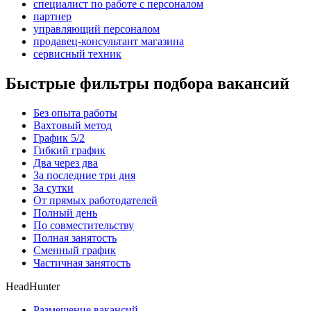
специалист по работе с персоналом
партнер
управляющий персоналом
продавец-консультант магазина
сервисный техник
Быстрые фильтры подбора вакансий
Без опыта работы
Вахтовый метод
График 5/2
Гибкий график
Два через два
За последние три дня
За сутки
От прямых работодателей
Полный день
По совместительству
Полная занятость
Сменный график
Частичная занятость
HeadHunter
Размещение вакансий